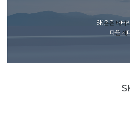
SK온은 배터
다음 세
S